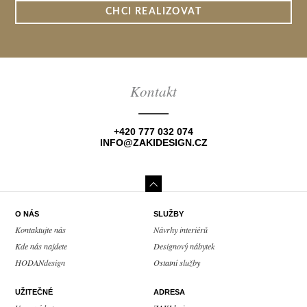
CHCI REALIZOVAT
Kontakt
+420 777 032 074
INFO@ZAKIDESIGN.CZ
O NÁS
SLUŽBY
Kontaktujte nás
Návrhy interiérů
Kde nás najdete
Designový nábytek
HODANdesign
Ostatní služby
UŽITEČNÉ
ADRESA