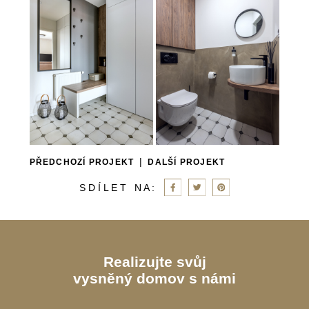
|
PŘEDCHOZÍ PROJEKT
DALŠÍ PROJEKT
S D Í L E T N A :
Realizujte svůj
vysněný domov s námi