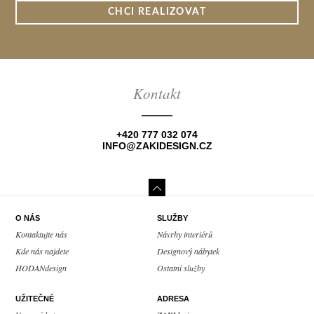
CHCI REALIZOVAT
Kontakt
+420 777 032 074
INFO@ZAKIDESIGN.CZ
O NÁS
SLUŽBY
Kontaktujte nás
Návrhy interiérů
Kde nás najdete
Designový nábytek
HODANdesign
Ostatní služby
UŽITEČNÉ
ADRESA