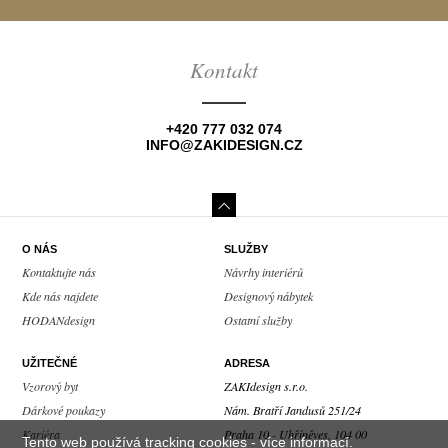
Kontakt
+420 777 032 074
INFO@ZAKIDESIGN.CZ
O NÁS
SLUŽBY
Kontaktujte nás
Návrhy interiérů
Kde nás najdete
Designový nábytek
HODANdesign
Ostatní služby
UŽITEČNÉ
ADRESA
Vzorový byt
ZAKIdesign s.r.o.
Dárkové poukazy
Nám. Bratří Jandusů 251/24
Kariéra
Praha 10 - Uhříněves, 104 00
Tento web používá tracking cookies -
více informací
.