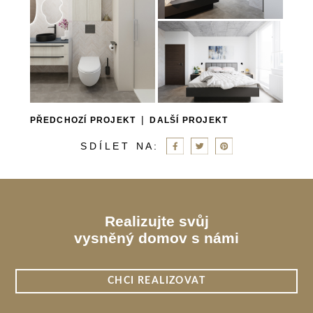
|
PŘEDCHOZÍ PROJEKT
DALŠÍ PROJEKT
S D Í L E T N A :
Realizujte svůj
vysněný domov s námi
CHCI REALIZOVAT