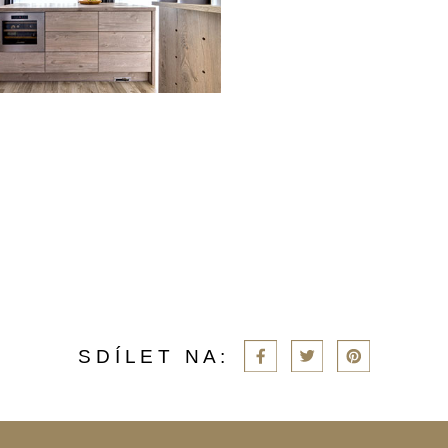
S D Í L E T N A :