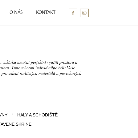
O NÁS
KONTAKT
 zakázku umožní perfektní využití prostoru a
riéru. Jsme schopni individuálně řešit Vaše
v provedení rozličných materiálů a povrchových
VNY
/
HALY A SCHODIŠTĚ
TAVĚNÉ SKŘÍNĚ