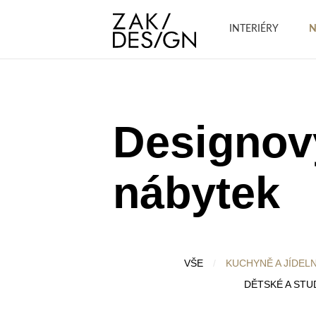
INTERIÉRY
N
Designov
nábytek
VŠE
/
KUCHYNĚ A JÍDEL
DĚTSKÉ A ST