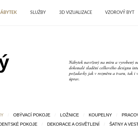
ÁBYTEK
SLUŽBY
3D VIZUALIZACE
VZOROVÝ BYT
ý
Nábytek navržený na míru a vyrobený na
dokonalé sladění celkového designu inte
požadavky jak v rozměru a tvaru, tak i 
úprav.
NY
/
OBÝVACÍ POKOJE
/
LOŽNICE
/
KOUPELNY
/
PRACO
UDENTSKÉ POKOJE
/
DEKORACE A OSVĚTLENÍ
/
ŠATNY A VES